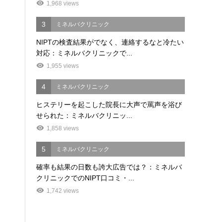
1,968 views
3
ミネルバクリニック
NIPTの検査結果がでなく、連絡するなと冷たい
対応：ミネルバクリニックで...
1,955 views
4
ミネルバクリニック
ヒステリーを起こした院長に大声で罵声を浴び
せられた：ミネルバクリニッ...
1,858 views
5
ミネルバクリニック
確率も結果の日数も誇大広告では？：ミネルバ
クリニックでのNIPT口コミ・...
1,742 views