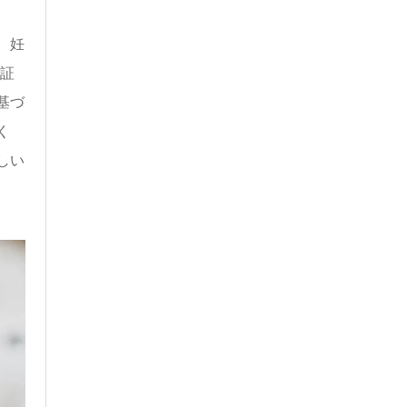
、妊
認証
基づ
く
しい