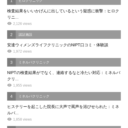
1
ヒロクリニック
検査結果をいいかげんに出しているという疑惑に衝撃：ヒロク
リニ...
2,126 views
2
認証施設
安達ウィメンズライフクリニックのNIPT口コミ・体験談
1,972 views
3
ミネルバクリニック
NIPTの検査結果がでなく、連絡するなと冷たい対応：ミネルバ
クリ...
1,955 views
4
ミネルバクリニック
ヒステリーを起こした院長に大声で罵声を浴びせられた：ミネ
ルバ...
1,858 views