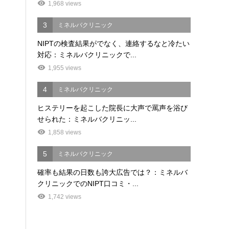
1,968 views
3
ミネルバクリニック
NIPTの検査結果がでなく、連絡するなと冷たい
対応：ミネルバクリニックで...
1,955 views
4
ミネルバクリニック
ヒステリーを起こした院長に大声で罵声を浴び
せられた：ミネルバクリニッ...
1,858 views
5
ミネルバクリニック
確率も結果の日数も誇大広告では？：ミネルバ
クリニックでのNIPT口コミ・...
1,742 views