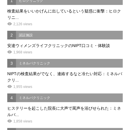
1
ヒロクリニック
検査結果をいいかげんに出しているという疑惑に衝撃：ヒロク
リニ...
2,126 views
2
認証施設
安達ウィメンズライフクリニックのNIPT口コミ・体験談
1,968 views
3
ミネルバクリニック
NIPTの検査結果がでなく、連絡するなと冷たい対応：ミネルバ
クリ...
1,955 views
4
ミネルバクリニック
ヒステリーを起こした院長に大声で罵声を浴びせられた：ミネ
ルバ...
1,858 views